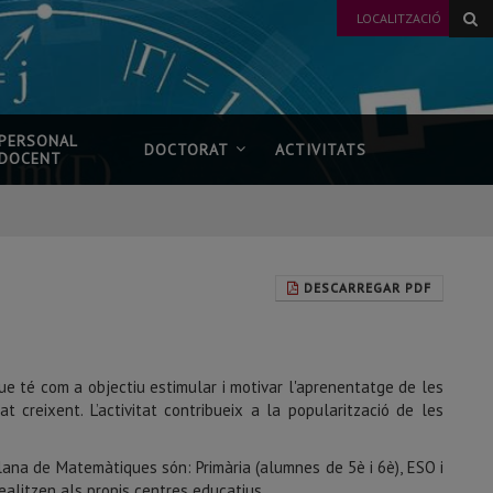
LOCALITZACIÓ
PERSONAL
DOCTORAT
ACTIVITATS
DOCENT
DESCARREGAR PDF
ue té com a objectiu estimular i motivar l'aprenentatge de les
creixent. L’activitat contribueix a la popularització de les
lana de Matemàtiques són: Primària (alumnes de 5è i 6è), ESO i
 realitzen als propis centres educatius.