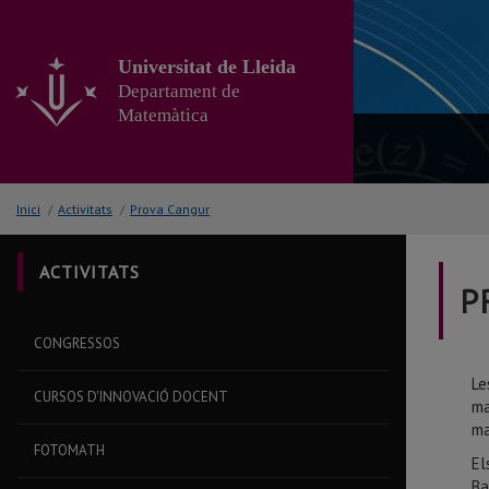
Anar
al
contingut
Universitat de Lleida
principal
Departament de
de
Matemàtica
la
pàgina
Inici
/
Activitats
/
Prova Cangur
ACTIVITATS
P
CONGRESSOS
Le
CURSOS D'INNOVACIÓ DOCENT
ma
ma
FOTOMATH
El
Ba