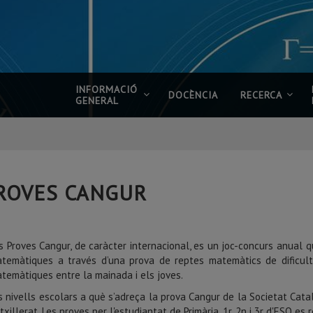
INFORMACIÓ
DOCÈNCIA
RECERCA
GENERAL
ROVES CANGUR
s Proves Cangur, de caràcter internacional, es un joc-concurs anual q
temàtiques a través d’una prova de reptes matemàtics de dificultat 
temàtiques entre la mainada i els joves.
s nivells escolars a què s’adreça la prova Cangur de la Societat Cata
txillerat. Les proves per l'estudiantat de Primària, 1r, 2n i 3r d'ESO es