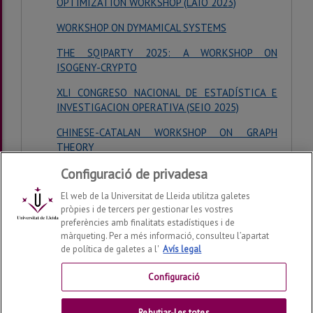
OPTIMIZATION WORKSHOP (LAIO 2023)
WORKSHOP ON DYMAMICAL SYSTEMS
THE SQIPARTY 2025: A WORKSHOP ON
ISOGENY-CRYPTO
XLI CONGRESO NACIONAL DE ESTADÍSTICA E
INVESTIGACION OPERATIVA (SEIO 2025)
CHINESE-CATALAN WORKSHOP ON GRAPH
THEORY
Configuració de privadesa
El web de la Universitat de Lleida utilitza galetes
pròpies i de tercers per gestionar les vostres
preferències amb finalitats estadístiques i de
màrqueting. Per a més informació, consulteu l’apartat
de política de galetes a l'
Avís legal
Departament de Matemàtica
2026
© | Telf: +34 973 70
27 04
Configuració
Contactar
Rebutjar-les totes