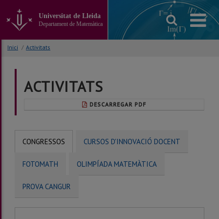
Anar
al
Universitat de Lleida
contingut
Departament de Matemàtica
principal
de
Inici
/
Activitats
la
pàgina
ACTIVITATS
DESCARREGAR PDF
CONGRESSOS
CURSOS D'INNOVACIÓ DOCENT
FOTOMATH
OLIMPÍADA MATEMÀTICA
PROVA CANGUR