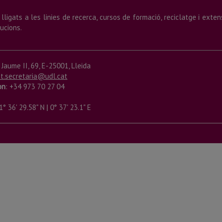
lligats a les linies de recerca, cursos de formació, reciclatge i exten
ucions.
r Jaume II, 69, E-25001, Lleida
t.secretaria@udl.cat
on
: +34 973 70 27 04
° 36' 29.58" N | 0° 37' 23.1" E