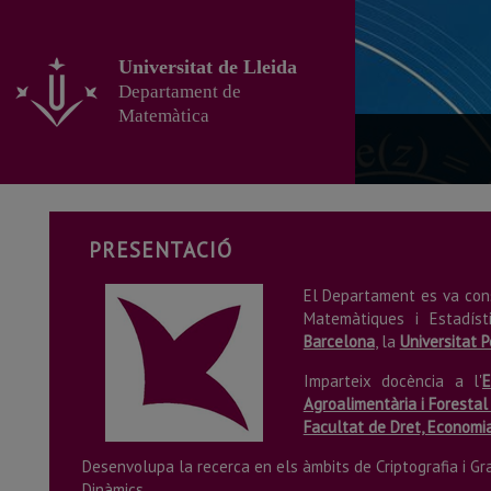
Anar
al
contingut
Universitat de Lleida
principal
Departament de
de
Matemàtica
la
pàgina
PRESENTACIÓ
El Departament es va const
Matemàtiques i Estadíst
Barcelona
, la
Universitat 
Imparteix docència a l'
E
Agroalimentària i Forestal 
Facultat de Dret, Economia
Desenvolupa la recerca en els àmbits de Criptografia i Gra
Dinàmics.