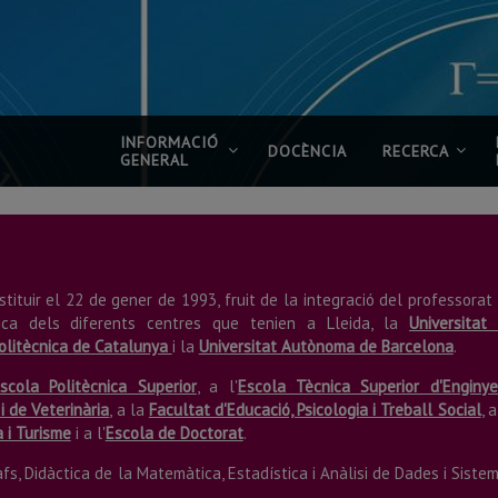
INFORMACIÓ
DOCÈNCIA
RECERCA
GENERAL
ituir el 22 de gener de 1993, fruit de la integració del professorat
ica dels diferents centres que tenien a Lleida, la
Universitat
Politècnica de Catalunya
i la
Universitat Autònoma de Barcelona
.
scola Politècnica Superior
, a l'
Escola Tècnica Superior d'Enginye
i de Veterinària
, a la
Facultat d'Educació, Psicologia i Treball Social
, 
 i Turisme
i a l'
Escola de Doctorat
.
fs, Didàctica de la Matemàtica, Estadística i Anàlisi de Dades i Siste