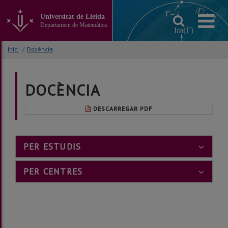
Anar
al
Universitat de Lleida
contingut
Departament de Matemàtica
principal
de
Inici
/
Docència
la
pàgina
DOCÈNCIA
DESCARREGAR PDF
PER ESTUDIS
PER CENTRES